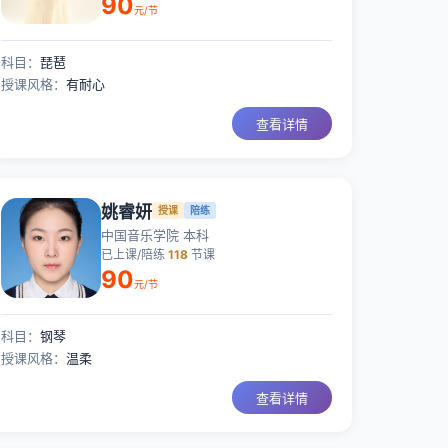
90
元/节
科目：
琵琶
授课风格：
有耐心
查看详情
姚睿妍
授课
陪练
中国音乐学院 本科
已上课/陪练
118
节课
90
元/节
科目：
钢琴
授课风格：
温柔
查看详情