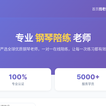
首页
找老
专业
钢琴陪练
老师
严选全球优质钢琴老师，一对一在线陪练，让每一次练习都有效
100%
5000+
专业认证
服务学员