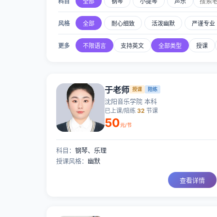
科目
全部
钢琴
小提琴
声乐
风格
全部
耐心细致
活泼幽默
严谨专业
更多
不限语言
支持英文
全部类型
授课
于老师
授课
陪练
沈阳音乐学院 本科
已上课/陪练
32
节课
50
元/节
科目：
钢琴、乐理
授课风格：
幽默
查看详情