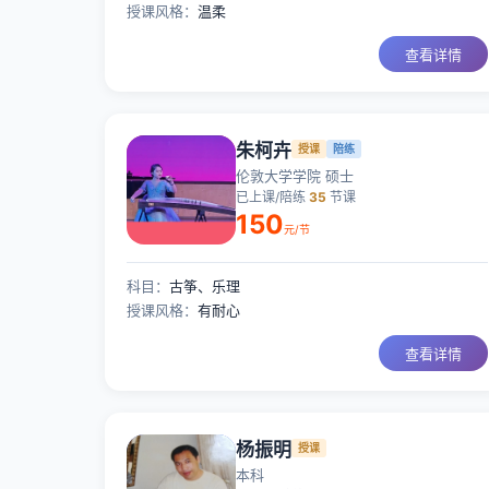
授课风格：
温柔
查看详情
朱柯卉
授课
陪练
伦敦大学学院 硕士
已上课/陪练
35
节课
150
元/节
科目：
古筝、乐理
授课风格：
有耐心
查看详情
杨振明
授课
本科