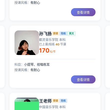
授课风格：
有耐心
查看详情
孙飞扬
授课
陪练
英文
都灵音乐学院 本科
已上课/陪练
40
节课
170
元/节
科目：
小提琴、视唱练耳
授课风格：
有耐心
查看详情
王老师
授课
陪练
中国音乐学院 本科